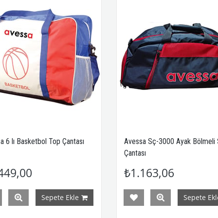
a 6 lı Basketbol Top Çantası
Avessa Sç-3000 Ayak Bölmeli
Çantası
449,00
₺1.163,06
Sepete Ekle
Sepete Ekl