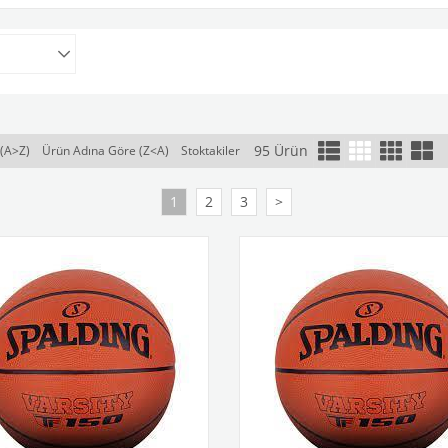
95 Ürün
(A>Z)
Ürün Adına Göre (Z<A)
Stoktakiler
1
2
3
>