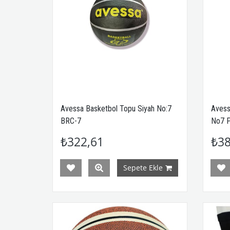
Avessa Basketbol Topu Siyah No:7
Avess
BRC-7
No7 P
₺322,61
₺38
Sepete Ekle