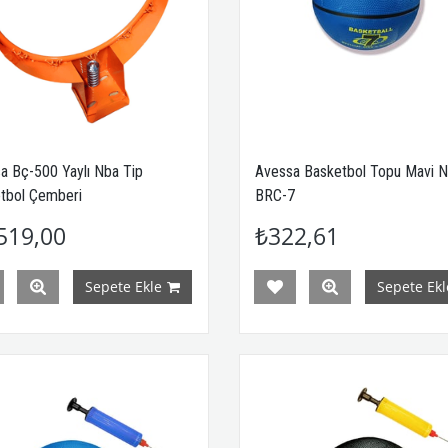
a Bç-500 Yaylı Nba Tip
Avessa Basketbol Topu Mavi N
tbol Çemberi
BRC-7
519,00
₺322,61
Sepete Ekle
Sepete Ekl