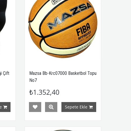
 Çift
Mazsa Bb-Krc07000 Basketbol Topu
No7
₺1.352,40
e
Sepete Ekle