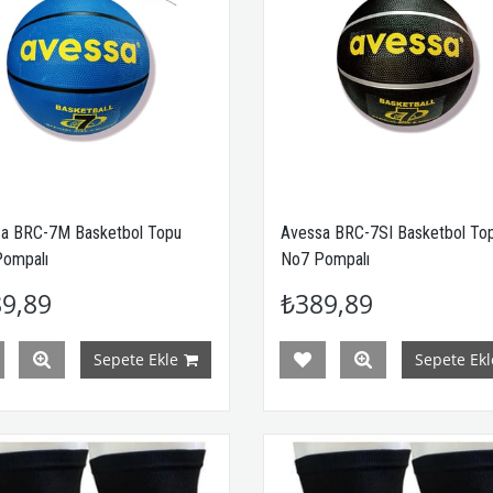
a BRC-7M Basketbol Topu
Avessa BRC-7SI Basketbol To
ompalı
No7 Pompalı
9,89
₺389,89
Sepete Ekle
Sepete Ekl