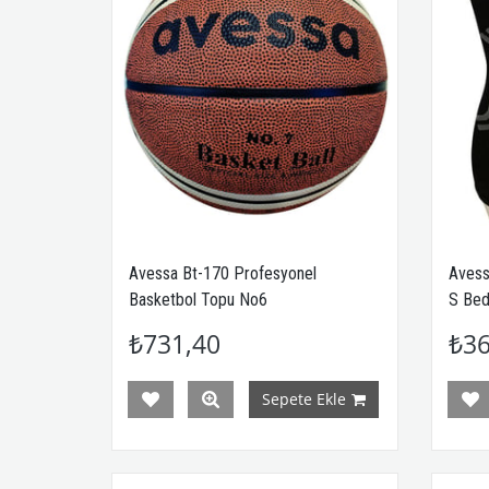
Avessa Bt-170 Profesyonel
Avess
Basketbol Topu No6
S Be
₺731,40
₺36
Sepete Ekle