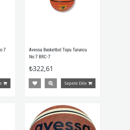
o:7
Avessa Basketbol Topu Turuncu
No:7 BRC-7
₺322,61
e
Sepete Ekle