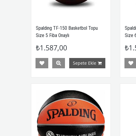
Spalding TF-150 Basketbol Topu
Spald
Size 5 Fiba Onaylı
Size 6
₺1.587,00
₺1.
Sepete Ekle