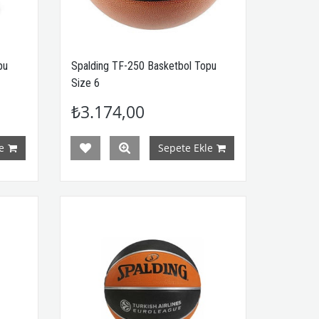
pu
Spalding TF-250 Basketbol Topu
Size 6
₺3.174,00
e
Sepete Ekle