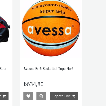
 Spor
Avessa Br-6 Basketbol Topu No:6
₺634,80
e
Sepete Ekle