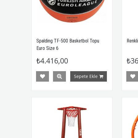
Spalding TF-500 Basketbol Topu
Renkl
Euro Size 6
₺4.416,00
₺36
Sepete Ekle