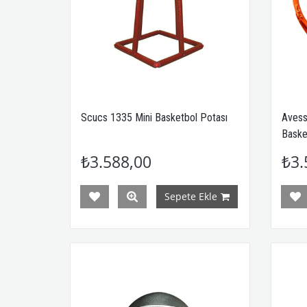
Scucs 1335 Mini Basketbol Potası
Avess
Baske
₺3.588,00
₺3.
Sepete Ekle