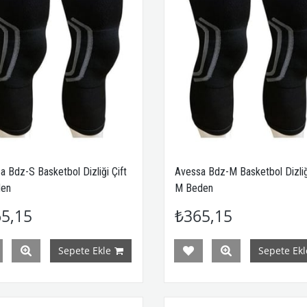
a Bdz-S Basketbol Dizliği Çift
Avessa Bdz-M Basketbol Dizliği
den
M Beden
5,15
₺365,15
Sepete Ekle
Sepete Ekl