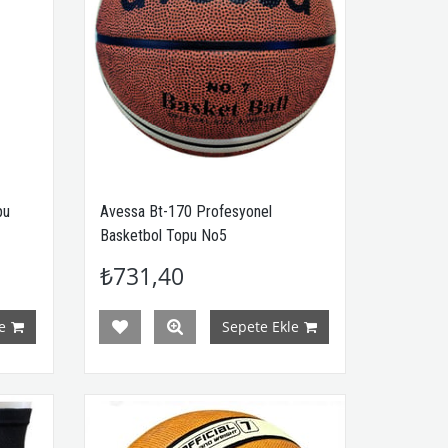
pu
Avessa Bt-170 Profesyonel
Basketbol Topu No5
₺731,40
e
Sepete Ekle