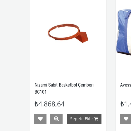
Nizami Sabit Basketbol Çemberi
Avess
BC101
₺4.868,64
₺1.
Sepete Ekle