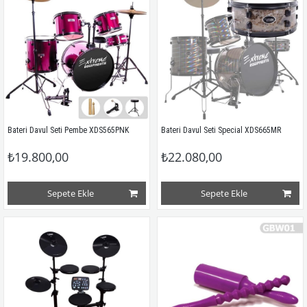
Bateri Davul Seti Pembe XDS565PNK
Bateri Davul Seti Special XDS665MR
₺19.800,00
₺22.080,00
Sepete Ekle
Sepete Ekle