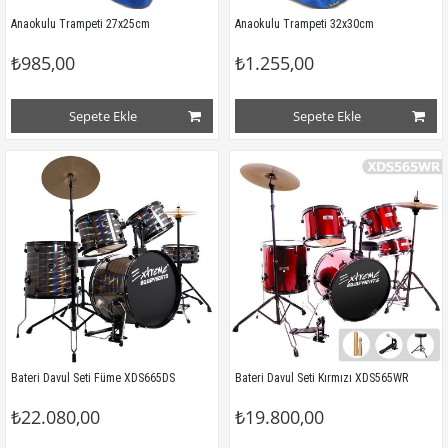
Anaokulu Trampeti 27x25cm
Anaokulu Trampeti 32x30cm
₺985,00
₺1.255,00
Sepete Ekle
Sepete Ekle
Bateri Davul Seti Füme XDS665DS
Bateri Davul Seti Kırmızı XDS565WR
₺22.080,00
₺19.800,00