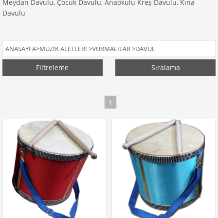
Meydan Davulu, Çocuk Davulu, Anaokulu Kreş Davulu, Kına
Davulu
ANASAYFA
>
MÜZIK ALETLERI
>
VURMALILAR
>
DAVUL
Filtreleme
Sıralama
1