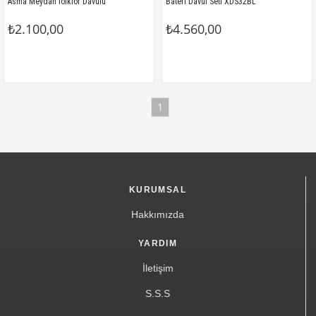
Asma Meydan folklor Davulu
Bateri Davul Seti XDS32BL
₺2.100,00
₺4.560,00
1
KURUMSAL
Hakkımızda
YARDIM
İletişim
S.S.S