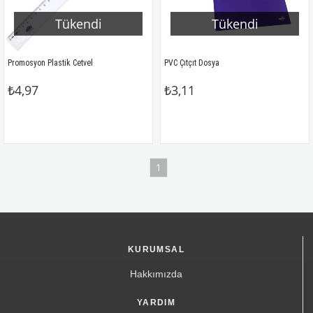
Tükendi
Tükendi
Promosyon Plastik Cetvel
PVC Çıtçıt Dosya
₺4,97
₺3,11
1
KURUMSAL
Hakkımızda
YARDIM