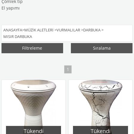
Çömlek tip
El yapımı
ANASAYFA
>
MÜZIK ALETLERI
>
VURMALILAR
>
DARBUKA
>
MISIR DARBUKA
Filtreleme
Sıralama
1
Tükendi
Tükendi